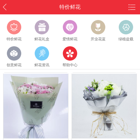
特价鲜花
特价鲜花
鲜花礼盒
爱情鲜花
开业花蓝
绿植盆载
创意鲜花
鲜花资讯
帮助中心