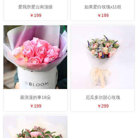
爱我所爱云南顶级
如果爱白玫瑰x11枝
￥199
￥199
最浪漫的事18朵
厄瓜多尔甜心玫瑰
￥199
￥299