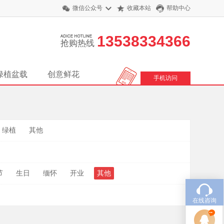
微信公众号
收藏本站
帮助中心
13538334366
抢购热线
绿植盆载
创意鲜花
手机访问
绿植
其他
节
生日
缅怀
开业
其他
在线咨询