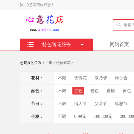
心意花店欢迎您！
特色送花服务
网站首页
您现在的位置：
主页
>
特价鲜花
>
花材：
不限
玫瑰花
康乃馨
粉百合
颜色：
不限
红色
粉色
香槟
黄色
节日：
不限
情人节
父亲节
感恩节
价格：
不限
0-99元
100-200元
200-30