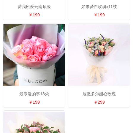
爱我所爱云南顶级
如果爱白玫瑰x11枝
￥199
￥199
最浪漫的事18朵
厄瓜多尔甜心玫瑰
￥199
￥299