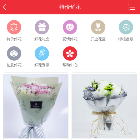
特价鲜花
特价鲜花
鲜花礼盒
爱情鲜花
开业花蓝
绿植盆载
创意鲜花
鲜花资讯
帮助中心