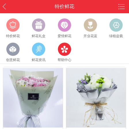
特价鲜花
特价鲜花
鲜花礼盒
爱情鲜花
开业花蓝
绿植盆载
创意鲜花
鲜花资讯
帮助中心