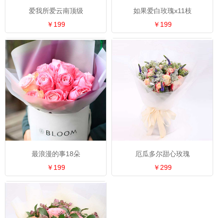
爱我所爱云南顶级
如果爱白玫瑰x11枝
￥199
￥199
最浪漫的事18朵
厄瓜多尔甜心玫瑰
￥199
￥299