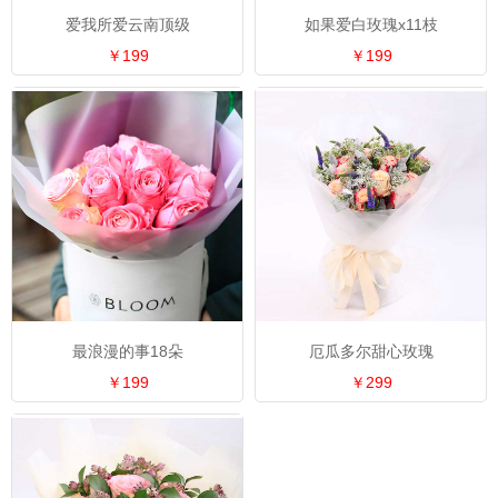
爱我所爱云南顶级
如果爱白玫瑰x11枝
￥199
￥199
最浪漫的事18朵
厄瓜多尔甜心玫瑰
￥199
￥299