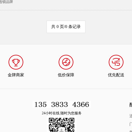
连锁品牌
共 0 页/0 条记录
金牌商家
低价保障
优先配送
24小时在线 随时为您服务