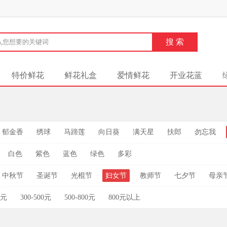
特价鲜花
鲜花礼盒
爱情鲜花
开业花蓝
郁金香
绣球
马蹄莲
向日葵
满天星
扶郎
勿忘我
白色
紫色
蓝色
绿色
多彩
中秋节
圣诞节
光棍节
妇女节
教师节
七夕节
母亲
0元
300-500元
500-800元
800元以上