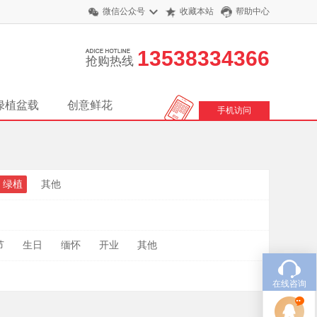
微信公众号
收藏本站
帮助中心
13538334366
抢购热线
绿植盆载
创意鲜花
手机访问
绿植
其他
节
生日
缅怀
开业
其他
在线咨询