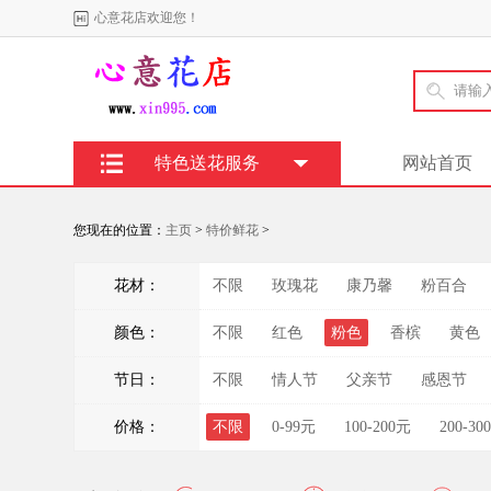
心意花店欢迎您！
特色送花服务
网站首页
您现在的位置：
主页
>
特价鲜花
>
花材：
不限
玫瑰花
康乃馨
粉百合
颜色：
不限
红色
粉色
香槟
黄色
节日：
不限
情人节
父亲节
感恩节
价格：
不限
0-99元
100-200元
200-30