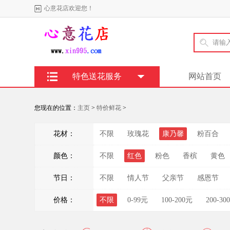
心意花店欢迎您！
特色送花服务
网站首页
您现在的位置：
主页
>
特价鲜花
>
花材：
不限
玫瑰花
康乃馨
粉百合
颜色：
不限
红色
粉色
香槟
黄色
节日：
不限
情人节
父亲节
感恩节
价格：
不限
0-99元
100-200元
200-30