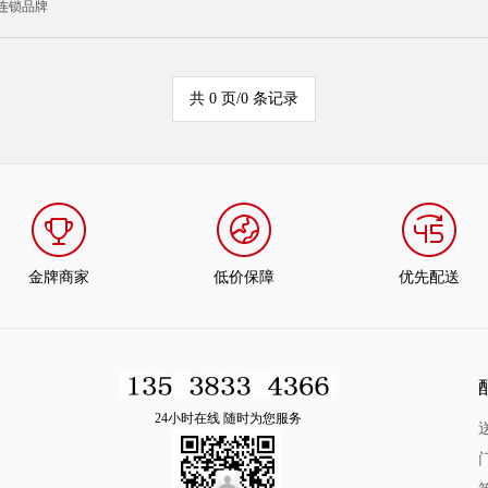
连锁品牌
共 0 页/0 条记录
金牌商家
低价保障
优先配送
24小时在线 随时为您服务