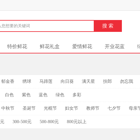
特价鲜花
鲜花礼盒
爱情鲜花
开业花蓝
郁金香
绣球
马蹄莲
向日葵
满天星
扶郎
勿忘我
白色
紫色
蓝色
绿色
多彩
中秋节
圣诞节
光棍节
妇女节
教师节
七夕节
母亲
0元
300-500元
500-800元
800元以上