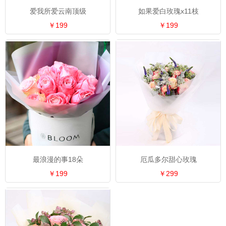
爱我所爱云南顶级
如果爱白玫瑰x11枝
￥199
￥199
最浪漫的事18朵
厄瓜多尔甜心玫瑰
￥199
￥299