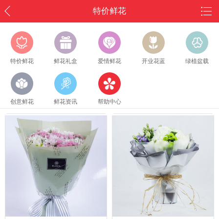
特价鲜花
特价鲜花
鲜花礼盒
爱情鲜花
开业花蓝
绿植盆载
创意鲜花
鲜花资讯
帮助中心