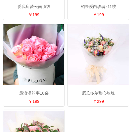
爱我所爱云南顶级
如果爱白玫瑰x11枝
￥199
￥199
最浪漫的事18朵
厄瓜多尔甜心玫瑰
￥199
￥299