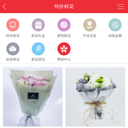
特价鲜花
特价鲜花
鲜花礼盒
爱情鲜花
开业花蓝
绿植盆载
创意鲜花
鲜花资讯
帮助中心