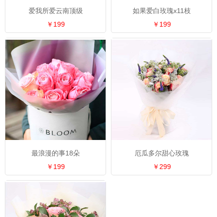
爱我所爱云南顶级
如果爱白玫瑰x11枝
￥199
￥199
最浪漫的事18朵
厄瓜多尔甜心玫瑰
￥199
￥299