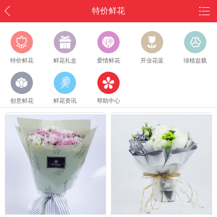
特价鲜花
特价鲜花
鲜花礼盒
爱情鲜花
开业花蓝
绿植盆载
创意鲜花
鲜花资讯
帮助中心