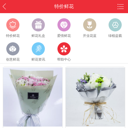
特价鲜花
特价鲜花
鲜花礼盒
爱情鲜花
开业花蓝
绿植盆载
创意鲜花
鲜花资讯
帮助中心