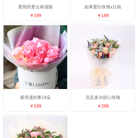
爱我所爱云南顶级
如果爱白玫瑰x11枝
￥199
￥199
最浪漫的事18朵
厄瓜多尔甜心玫瑰
￥199
￥299