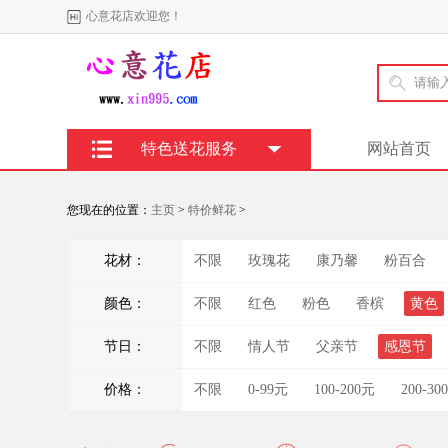
心意花店欢迎您！
特色送花服务
网站首页
您现在的位置：
主页
>
特价鲜花
>
花材：
不限
玫瑰花
康乃馨
粉百合
颜色：
不限
红色
粉色
香槟
黄色
节日：
不限
情人节
父亲节
感恩节
价格：
不限
0-99元
100-200元
200-30