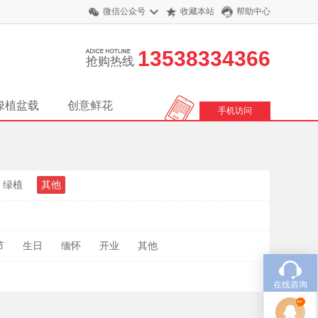
微信公众号
收藏本站
帮助中心
13538334366
抢购热线
绿植盆载
创意鲜花
手机访问
绿植
其他
节
生日
缅怀
开业
其他
在线咨询