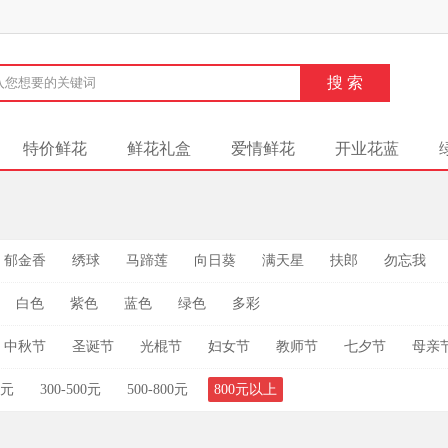
特价鲜花
鲜花礼盒
爱情鲜花
开业花蓝
郁金香
绣球
马蹄莲
向日葵
满天星
扶郎
勿忘我
白色
紫色
蓝色
绿色
多彩
中秋节
圣诞节
光棍节
妇女节
教师节
七夕节
母亲
0元
300-500元
500-800元
800元以上