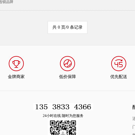
连锁品牌
共 0 页/0 条记录
金牌商家
低价保障
优先配送
24小时在线 随时为您服务