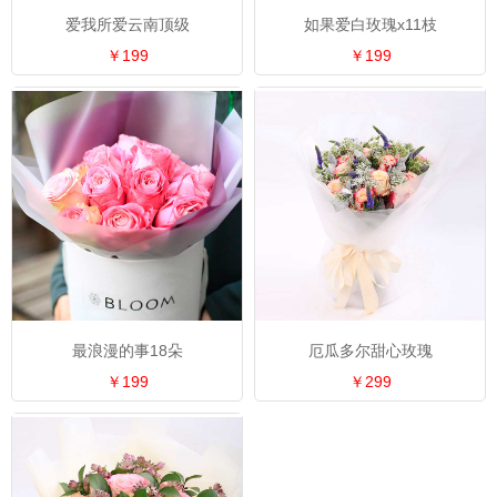
爱我所爱云南顶级
如果爱白玫瑰x11枝
￥199
￥199
最浪漫的事18朵
厄瓜多尔甜心玫瑰
￥199
￥299