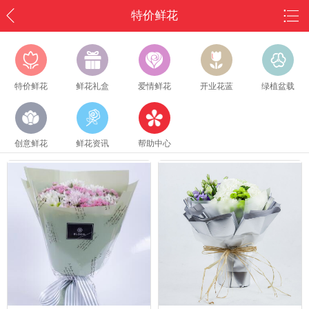
特价鲜花
特价鲜花
鲜花礼盒
爱情鲜花
开业花蓝
绿植盆载
创意鲜花
鲜花资讯
帮助中心