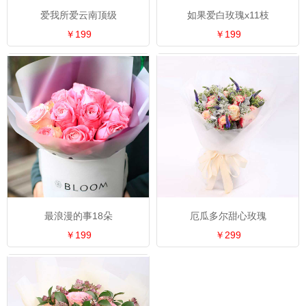
爱我所爱云南顶级
如果爱白玫瑰x11枝
￥199
￥199
最浪漫的事18朵
厄瓜多尔甜心玫瑰
￥199
￥299