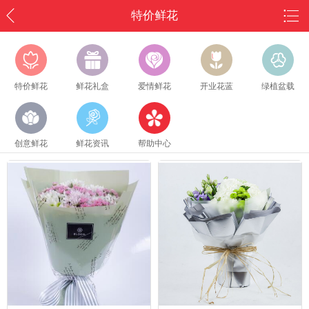
特价鲜花
特价鲜花
鲜花礼盒
爱情鲜花
开业花蓝
绿植盆载
创意鲜花
鲜花资讯
帮助中心