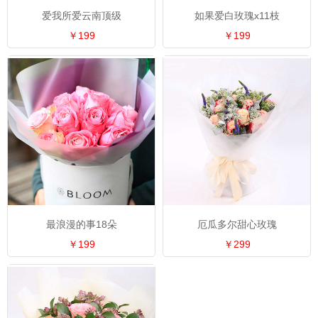
爱我所爱云南顶级
如果爱白玫瑰x11枝
￥199
￥199
最浪漫的事18朵
厄瓜多尔甜心玫瑰
￥199
￥299