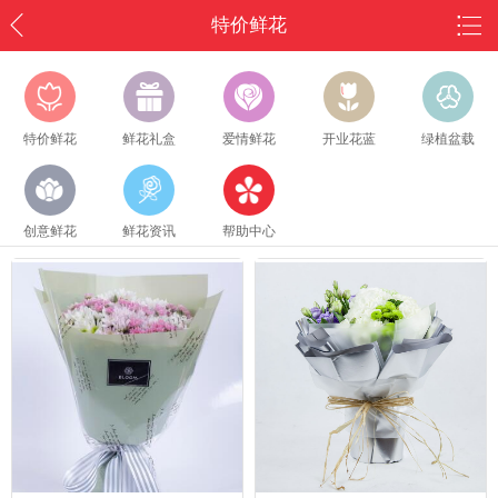
特价鲜花
特价鲜花
鲜花礼盒
爱情鲜花
开业花蓝
绿植盆载
创意鲜花
鲜花资讯
帮助中心