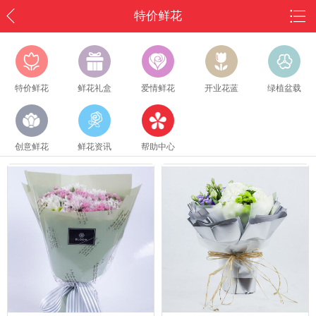
特价鲜花
特价鲜花
鲜花礼盒
爱情鲜花
开业花蓝
绿植盆载
创意鲜花
鲜花资讯
帮助中心