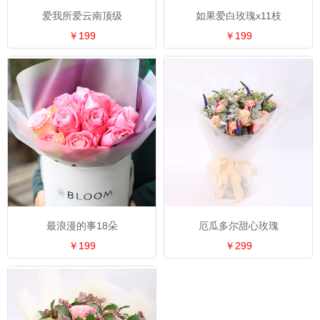
爱我所爱云南顶级
如果爱白玫瑰x11枝
￥199
￥199
最浪漫的事18朵
厄瓜多尔甜心玫瑰
￥199
￥299