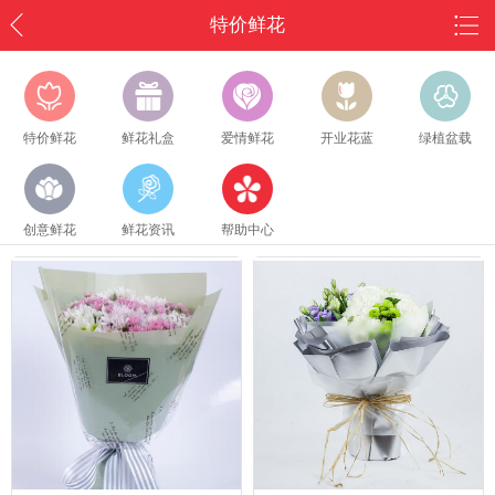
特价鲜花
特价鲜花
鲜花礼盒
爱情鲜花
开业花蓝
绿植盆载
创意鲜花
鲜花资讯
帮助中心