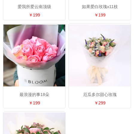
爱我所爱云南顶级
如果爱白玫瑰x11枝
￥199
￥199
最浪漫的事18朵
厄瓜多尔甜心玫瑰
￥199
￥299