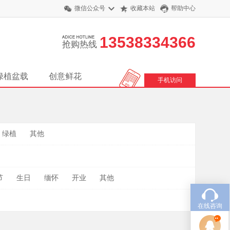
微信公众号
收藏本站
帮助中心
13538334366
抢购热线
绿植盆载
创意鲜花
手机访问
绿植
其他
节
生日
缅怀
开业
其他
在线咨询