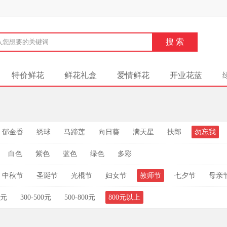
特价鲜花
鲜花礼盒
爱情鲜花
开业花蓝
郁金香
绣球
马蹄莲
向日葵
满天星
扶郎
勿忘我
白色
紫色
蓝色
绿色
多彩
中秋节
圣诞节
光棍节
妇女节
教师节
七夕节
母亲
0元
300-500元
500-800元
800元以上