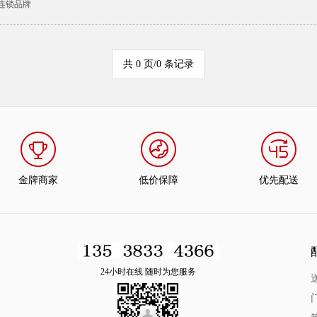
连锁品牌
共 0 页/0 条记录
金牌商家
低价保障
优先配送
24小时在线 随时为您服务