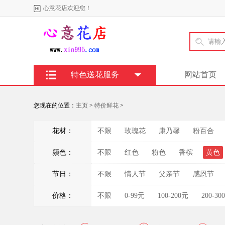
心意花店欢迎您！
特色送花服务
网站首页
您现在的位置：
主页
>
特价鲜花
>
花材：
不限
玫瑰花
康乃馨
粉百合
颜色：
不限
红色
粉色
香槟
黄色
节日：
不限
情人节
父亲节
感恩节
价格：
不限
0-99元
100-200元
200-30