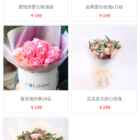
爱我所爱云南顶级
如果爱白玫瑰x11枝
￥199
￥199
最浪漫的事18朵
厄瓜多尔甜心玫瑰
￥199
￥299