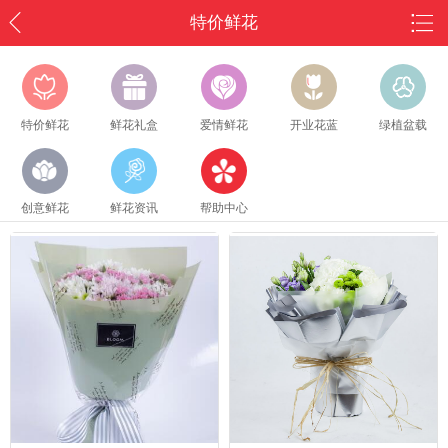
特价鲜花
特价鲜花
鲜花礼盒
爱情鲜花
开业花蓝
绿植盆载
创意鲜花
鲜花资讯
帮助中心