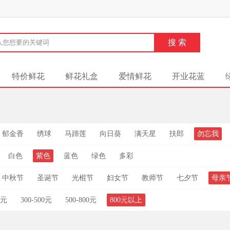
特价鲜花
鲜花礼盒
爱情鲜花
开业花蓝
郁金香
绣球
马蹄莲
向日葵
满天星
扶郎
勿忘我
白色
紫色
蓝色
绿色
多彩
中秋节
圣诞节
光棍节
妇女节
教师节
七夕节
母亲
0元
300-500元
500-800元
800元以上