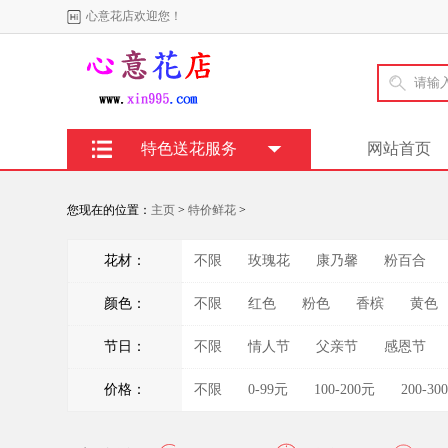
心意花店欢迎您！
特色送花服务
网站首页
您现在的位置：
主页
>
特价鲜花
>
花材：
不限
玫瑰花
康乃馨
粉百合
颜色：
不限
红色
粉色
香槟
黄色
节日：
不限
情人节
父亲节
感恩节
价格：
不限
0-99元
100-200元
200-30