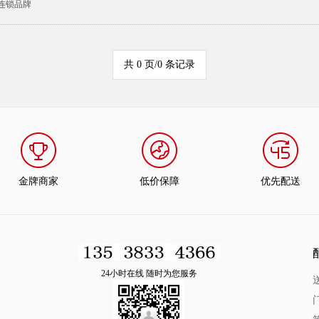
连锁品牌
共 0 页/0 条记录
金牌商家
低价保障
优先配送
24小时在线 随时为您服务