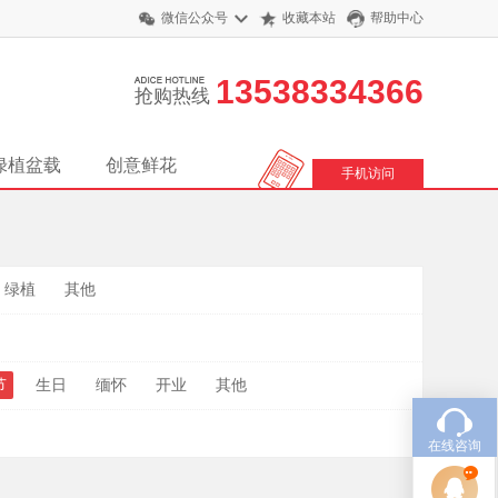
微信公众号
收藏本站
帮助中心
13538334366
抢购热线
绿植盆载
创意鲜花
手机访问
绿植
其他
节
生日
缅怀
开业
其他
在线咨询