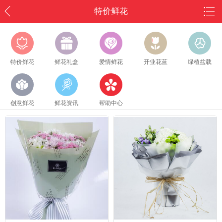
特价鲜花
特价鲜花
鲜花礼盒
爱情鲜花
开业花蓝
绿植盆载
创意鲜花
鲜花资讯
帮助中心