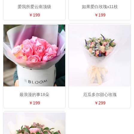
爱我所爱云南顶级
如果爱白玫瑰x11枝
￥199
￥199
最浪漫的事18朵
厄瓜多尔甜心玫瑰
￥199
￥299