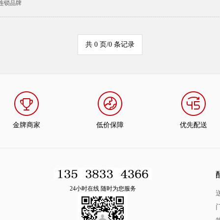
连锁品牌
共 0 页/0 条记录
金牌商家
低价保障
优先配送
24小时在线 随时为您服务