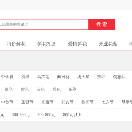
特价鲜花
鲜花礼盒
爱情鲜花
开业花蓝
郁金香
绣球
马蹄莲
向日葵
满天星
扶郎
勿忘我
白色
紫色
蓝色
绿色
多彩
中秋节
圣诞节
光棍节
妇女节
教师节
七夕节
母亲
0元
300-500元
500-800元
800元以上