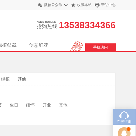
微信公众号
收藏本站
帮助中心
13538334366
抢购热线
绿植盆载
创意鲜花
手机访问
绿植
其他
节
生日
缅怀
开业
其他
在线咨询