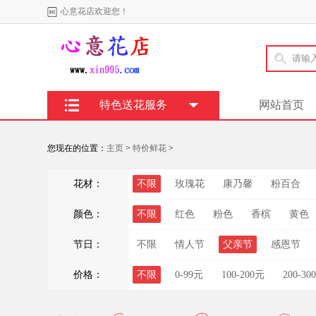
心意花店欢迎您！
特色送花服务
网站首页
您现在的位置：
主页
>
特价鲜花
>
花材：
不限
玫瑰花
康乃馨
粉百合
颜色：
不限
红色
粉色
香槟
黄色
节日：
不限
情人节
父亲节
感恩节
价格：
不限
0-99元
100-200元
200-30