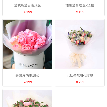
爱我所爱云南顶级
如果爱白玫瑰x11枝
￥199
￥199
最浪漫的事18朵
厄瓜多尔甜心玫瑰
￥199
￥299