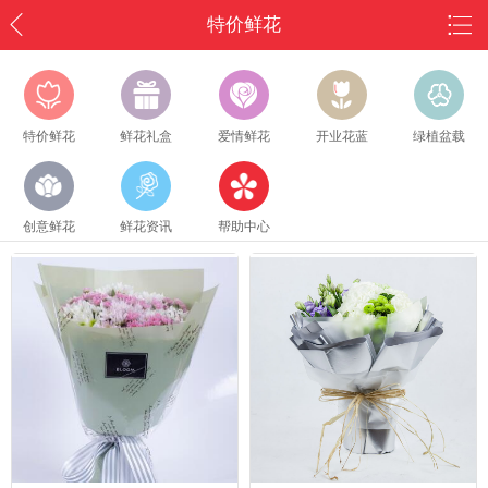
特价鲜花
特价鲜花
鲜花礼盒
爱情鲜花
开业花蓝
绿植盆载
创意鲜花
鲜花资讯
帮助中心