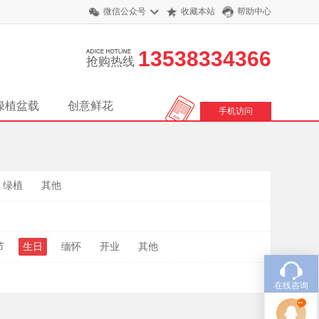
微信公众号
收藏本站
帮助中心
13538334366
抢购热线
绿植盆载
创意鲜花
手机访问
绿植
其他
节
生日
缅怀
开业
其他
在线咨询