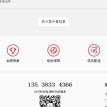
连锁品牌
共 0 页/0 条记录
金牌商家
低价保障
优先配送
24小时在线 随时为您服务