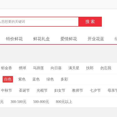
特价鲜花
鲜花礼盒
爱情鲜花
开业花蓝
郁金香
绣球
马蹄莲
向日葵
满天星
扶郎
勿忘我
白色
紫色
蓝色
绿色
多彩
中秋节
圣诞节
光棍节
妇女节
教师节
七夕节
母亲
0元
300-500元
500-800元
800元以上