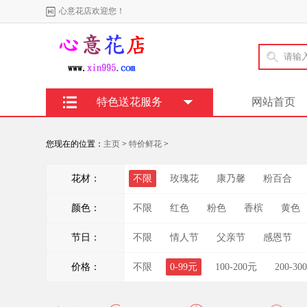
心意花店欢迎您！
特色送花服务
网站首页
您现在的位置：
主页
>
特价鲜花
>
花材：
不限
玫瑰花
康乃馨
粉百合
颜色：
不限
红色
粉色
香槟
黄色
节日：
不限
情人节
父亲节
感恩节
价格：
不限
0-99元
100-200元
200-30