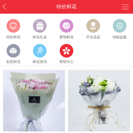
特价鲜花
特价鲜花
鲜花礼盒
爱情鲜花
开业花蓝
绿植盆载
创意鲜花
鲜花资讯
帮助中心