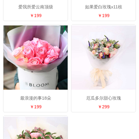
爱我所爱云南顶级
如果爱白玫瑰x11枝
￥199
￥199
最浪漫的事18朵
厄瓜多尔甜心玫瑰
￥199
￥299