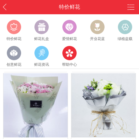
特价鲜花
特价鲜花
鲜花礼盒
爱情鲜花
开业花蓝
绿植盆载
创意鲜花
鲜花资讯
帮助中心