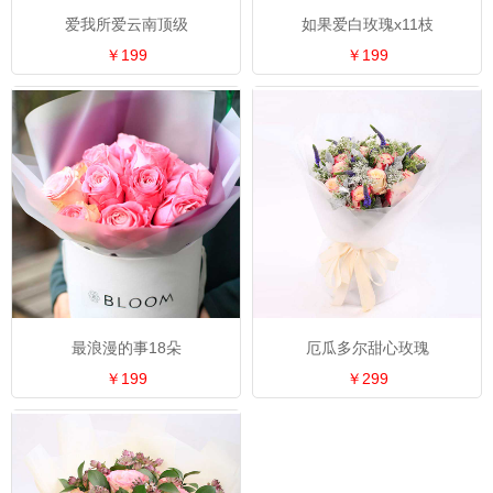
爱我所爱云南顶级
如果爱白玫瑰x11枝
￥199
￥199
最浪漫的事18朵
厄瓜多尔甜心玫瑰
￥199
￥299