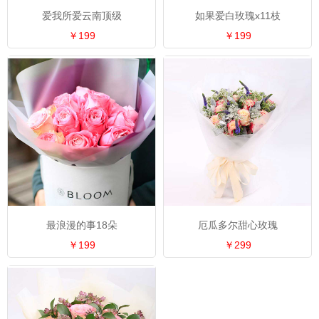
爱我所爱云南顶级
如果爱白玫瑰x11枝
￥199
￥199
最浪漫的事18朵
厄瓜多尔甜心玫瑰
￥199
￥299