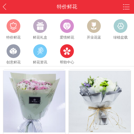
特价鲜花
特价鲜花
鲜花礼盒
爱情鲜花
开业花蓝
绿植盆载
创意鲜花
鲜花资讯
帮助中心