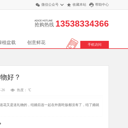
微信公众号
收藏本站
帮助中心
13538334366
抢购热线
绿植盆载
创意鲜花
手机访问
礼物好？
-26
热度：
℃
是送花又是送礼物的，结婚后连一起在外面吃饭都没有了，结了婚就
？