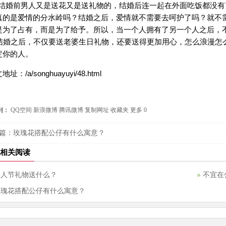
结婚前男人又是送花又是送礼物的，结婚后连一起在外面吃饭都没有
真的是爱情的分水岭吗？结婚之后，爱情就不需要去呵护了吗？就不
是为了占有，而是为了给予。所以，当一个人拥有了另一个人之后，
婚之后，不仅要送老婆生日礼物，还要送得更加用心，怎么浪漫怎
定你的人。
地址：/a/songhuayuyi/48.html
到：
QQ空间
新浪微博
腾讯微博
复制网址
收藏夹
更多
0
篇：
玫瑰花搭配公仔有什么寓意？
相关阅读
情人节礼物送什么？
不宜在
玫瑰花搭配公仔有什么寓意？