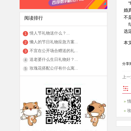
“
婚
不
阅读排行
结
选
情人节礼物送什么？...
1
懒人的节日礼物应急方案...
本文
2
不宜在公开场合赠送的礼...
3
送老婆什么生日礼物好？...
4
分享
玫瑰花搭配公仔有什么寓...
5
上一