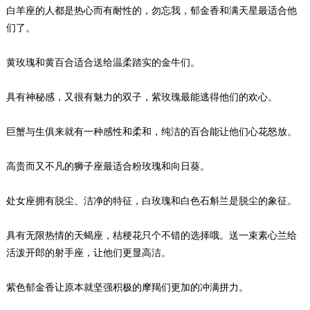
白羊座的人都是热心而有耐性的，勿忘我，郁金香和满天星最适合他
们了。
黄玫瑰和黄百合适合送给温柔踏实的金牛们。
具有神秘感，又很有魅力的双子，紫玫瑰最能逃得他们的欢心。
巨蟹与生俱来就有一种感性和柔和，纯洁的百合能让他们心花怒放。
高贵而又不凡的狮子座最适合粉玫瑰和向日葵。
处女座拥有脱尘、洁净的特征，白玫瑰和白色石斛兰是脱尘的象征。
具有无限热情的天蝎座，桔梗花只个不错的选择哦。送一束素心兰给
活泼开郎的射手座，让他们更显高洁。
紫色郁金香让原本就坚强积极的摩羯们更加的冲满拼力。