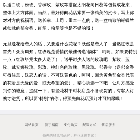
以送白玫，粉玫、香槟玫、紫玫等搭配太阳花向日葵等包装成花束，
整体上大方体面。当然，最好得向花店索要一张精美的贺卡，写上你
对对方的祝福语。送长辈、上司，重本一点的，送一盆精致的蝴蝶兰
或盆栽的郁金香，红掌，粉掌等也是不错的哦！
元旦送花给恋人的话，又要送什么花呢？既然是恋人了，当然红玫是
首先！众所周知，红玫瑰是爱情的最佳传递“物体”，呵呵。如果要特别
一点（红玫毕竟太多人送了），送平时少人送的玫瑰吧，紫玫、蓝
玫、戴安娜玫瑰、彩玫、桃红色的玫瑰、黑玫瑰、郁香金（送郁金香
可得注意，送恋人的话，不可送黄色的，呵呵，因为黄色郁金香代表
的花语是无缘的爱！或无希望的爱）。精心挑选一下吧，让对方感受
到你的诚意，提醒一下，有些花材平时花店是不备现货的，有客人订
购才进货，所以要“特别”的你，得预先向花店预订才可如愿哦！
网站首页
新手指南
支付购买
配送方式
售后服务
领先的鲜花网品牌，鲜花速递专家！