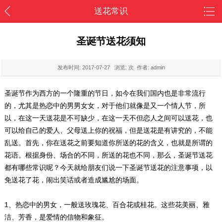
送花常识
圣诞节送花须知
发布时间:
2017-07-27
浏览:
次 作者: admin
圣诞节作为西方的一个隆重的节日，如今在我们国内也是非常流行
的，尤其是热恋中的男男女女，对于他们就像是又一个情人节，所
以，在这一天送花是不可缺少，在这一天不但恋人之间可以送花，也
可以给自己的爱人、父母送上你的祝福，但是送花是有讲究的，不能
乱送。首先，你在送花之前要知道你所送的花的含义，也就是所谓的
花语。根据身份、场合的不同，所送的花也不同，那么，圣诞节送花
都有哪些常识呢？今天就给朋友们说一下圣诞节送花的注意事项，以
免送花了花，闹出笑话或者造成尴尬的场面。
1、热恋中的男女，一般送玫瑰花、百合花或桂花。这些花美丽、雅
洁、芳香，是爱情的信物和象征。