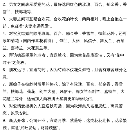
2、男女之间表示爱意的花，最好选用红色的玫瑰、百合、郁金香，香
雪兰、扶郎花等。
3、夫妻之间可互赠合欢花。合欢花的叶长，两两相对，晚上合抱在一
起，象征着“夫妻永远恩爱”。
4、对祝贺结婚的除用玫瑰、百合、郁金香，香雪兰、扶郎花外，还可
添加菊花（国内作喜花看待）、剑兰、大丽、风信子、舞女兰、石斛
兰、嘉特兰、大花慧兰等。
5、拜访德高望重的老者，宜送兰花，因为兰花品质高洁，又有“花中
君子”之美称。
6、朋友远行，宜送芍药，因为芍药不仅花朵鲜艳，且含有难舍难分之
意。
7、新娘子在披纱时所用的捧花，除了有玫瑰、百合、郁金香，香雪
兰、扶郎花、菊花、剑兰大丽、风信子、舞女兰石斛兰、嘉特兰、大
花慧兰等外，适当加入两枝满天星将更加华丽脱俗。
8、对爱情受挫折的人宜送秋海棠，因为秋海棠又名相思红，寓意苦
恋，以示安慰。
9、新店开张，公司开业，宜送月季、紫薇等，这类花花期长，花朵繁
茂，寓意“兴旺发达，财源茂盛”。